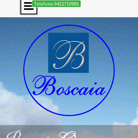
Salta menù
Vai ai contenuti
Telefono 0422710985