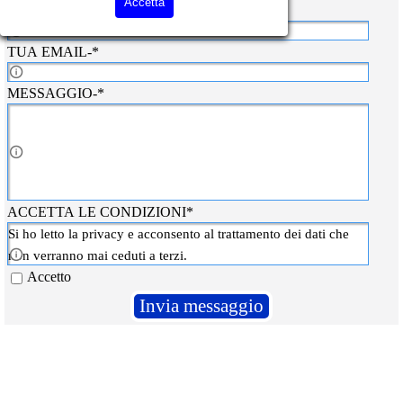
Accetta
TUO NOME-
*
digita il tuo nome e cognome
TUA EMAIL-
*
CAMPO OBLIGATORIO TUA EMAIL PER AVERE 
MESSAGGIO-
*
DIGITA IL TESTO DA INVIARE
ACCETTA LE CONDIZIONI
*
ACCETTA LE CONDIZIONI PER INVIARE IL MESSAGGIO
Si ho letto la privacy e acconsento al trattamento dei dati che
non verranno mai ceduti a terzi.
Accetto