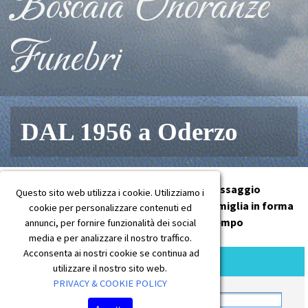
Boscaia Onoranze
Funebri
DAL 1956 a Oderzo
Fai Sentire il Tuo Affetto con un messaggio
Questo sito web utilizza i cookie. Utilizziamo i
sarà nostra premura consegnarlo alla famiglia in forma
cookie per personalizzare contenuti ed
cartacea perché rimanga nel tempo
annunci, per fornire funzionalità dei social
media e per analizzare il nostro traffico.
Acconsenta ai nostri cookie se continua ad
MESSAGGIO DI CORDOGLIO
utilizzare il nostro sito web.
PRIVACY & COOKIE POLICY
NOME DEFUNTO O DEFUNTA-
*
digita il nome e cognomedel defunto o defunta