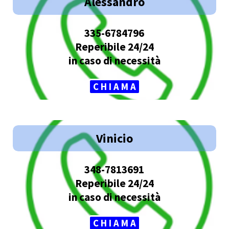
Alessandro
335-6784796
Reperibile 24/24
in caso di necessità
C H I A M A
Vinicio
348-7813691
Reperibile 24/24
in caso di necessità
C H I A M A