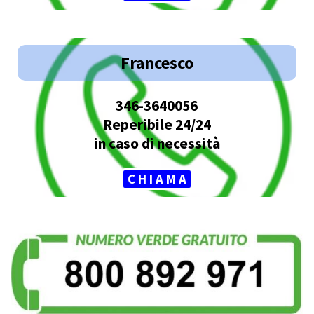
Francesco
346-3640056
Reperibile 24/24
in caso di necessità
C H I A M A