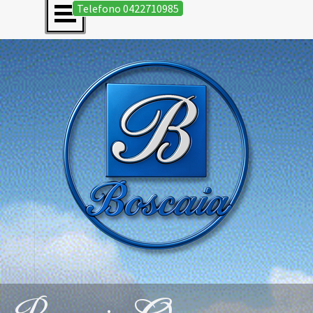
Salta menù
Vai ai contenuti
Telefono 0422710985