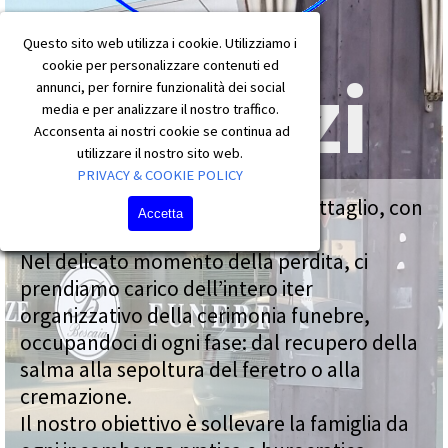
Questo sito web utilizza i cookie. Utilizziamo i
cookie per personalizzare contenuti ed
Servizi
annunci, per fornire funzionalità dei social
media e per analizzare il nostro traffico.
Acconsenta ai nostri cookie se continua ad
utilizzare il nostro sito web.
PRIVACY & COOKIE POLICY
Servizi Funebri Completi: Ogni Dettaglio, con
Accetta
Cura
Nel delicato momento della perdita, ci
prendiamo carico dell’intero iter
organizzativo della cerimonia funebre,
occupandoci di ogni fase: dal recupero della
salma alla sepoltura del feretro o alla
cremazione.
Il nostro obiettivo è sollevare la famiglia da